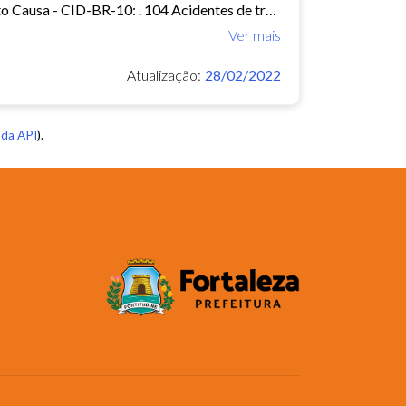
Mortalidade - Brasil Óbitos p/Ocorrênc por Município e Ano do Óbito Causa - CID-BR-10: . 104 Acidentes de transporte Período:2010-2019 Taxa municipal de homicídios por cem mil...
Ver mais
Atualização:
28/02/2022
da API
).