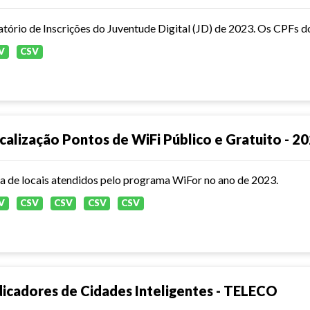
atório de Inscrições do Juventude Digital (JD) de 2023. Os CPFs d
V
CSV
calização Pontos de WiFi Público e Gratuito - 2
ta de locais atendidos pelo programa WiFor no ano de 2023.
V
CSV
CSV
CSV
CSV
dicadores de Cidades Inteligentes - TELECO