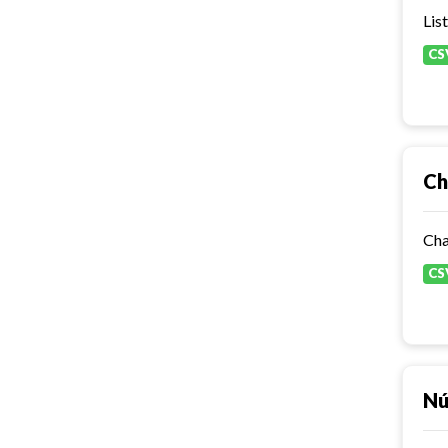
Lis
CS
Ch
Cha
CS
Nú