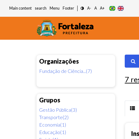
Main content
search
Menu
Footer
A-
A
A+
Organizações
Fundação de Ciência...(7)
7
re
Grupos
Gestão Pública(3)
Transporte(2)
Economia(1)
Educação(1)
In