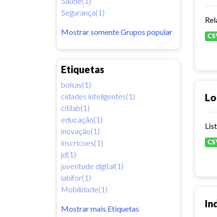
Saúde(1)
Segurança(1)
Rel
Mostrar somente Grupos popular
CS
Etiquetas
bolsas(1)
cidades inteligentes(1)
Lo
citilab(1)
educação(1)
Lis
inovação(1)
inscricoes(1)
CS
jd(1)
juventude digital(1)
labifor(1)
Mobilidade(1)
In
Mostrar mais Etiquetas