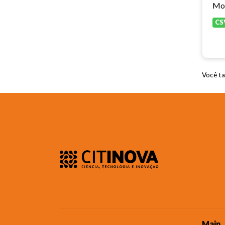
CS
Você ta
Main