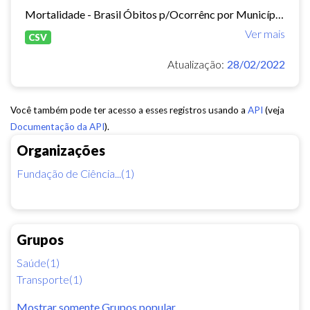
Mortalidade - Brasil Óbitos p/Ocorrênc por Município e Ano do Óbito Causa - CID-BR-10: . 104 Acidentes de transporte Período:2010-2019 Taxa municipal de homicídios por cem mil...
Ver mais
CSV
Atualização:
28/02/2022
Você também pode ter acesso a esses registros usando a
API
(veja
Documentação da API
).
Organizações
Fundação de Ciência...(1)
Grupos
Saúde(1)
Transporte(1)
Mostrar somente Grupos popular