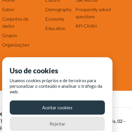
Sobre
Demography
Frequently asked
questions
Conjuntos de
Economy
dados
API CKAN
Education
Grupos
Organizações
Uso de cookies
Usamos cookies próprios e de terceiros para
personalizar o conteúdo e analisar o tráfego da
web.
Aceitar cookies
© Fortaleza Digital || CITINOVA - Fundação de Ciência,
Tecnologia e Inovação de Fortaleza - Rua dos Tremembés, 02 -
Rejeitar
Praia de Iracema - Fortaleza-CE