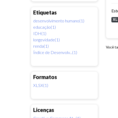
Etiquetas
XL
desenvolvimento humano(1)
educação(1)
IDH(1)
longevidade(1)
renda(1)
Você ta
Índice de Desenvolv...(1)
Formatos
XLSX(1)
Licenças