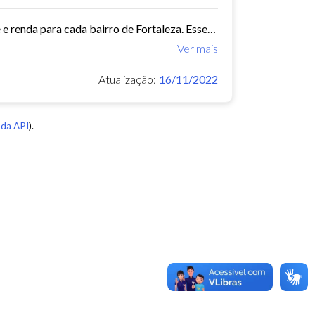
Este conjunto de dados contém indicadores de educação, longevidade e renda para cada bairro de Fortaleza. Esses três indicadores juntos formam o Indice de Desenvolvimento Humano...
Ver mais
Atualização:
16/11/2022
da API
).