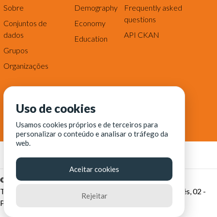
Sobre
Demography
Frequently asked
questions
Conjuntos de
Economy
dados
API CKAN
Education
Grupos
Organizações
Uso de cookies
Usamos cookies próprios e de terceiros para
personalizar o conteúdo e analisar o tráfego da
web.
Aceitar cookies
© Fortaleza Digital || CITINOVA - Fundação de Ciência,
Tecnologia e Inovação de Fortaleza - Rua dos Tremembés, 02 -
Rejeitar
Praia de Iracema - Fortaleza-CE