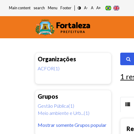
Main content
search
Menu
Footer
A-
A
A+
Organizações
ACFOR(1)
1
re
Grupos
Gestão Pública(1)
Meio ambiente e Urb...(1)
Mostrar somente Grupos popular
Re