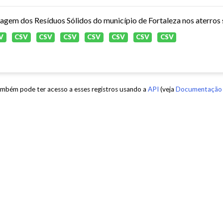
agem dos Resíduos Sólidos do município de Fortaleza nos aterros s
V
CSV
CSV
CSV
CSV
CSV
CSV
CSV
mbém pode ter acesso a esses registros usando a
API
(veja
Documentação 