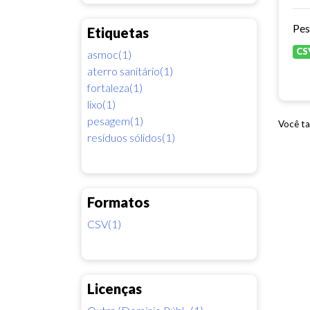
Pes
Etiquetas
CS
asmoc(1)
aterro sanitário(1)
fortaleza(1)
lixo(1)
pesagem(1)
Você ta
resíduos sólidos(1)
Formatos
CSV(1)
Licenças