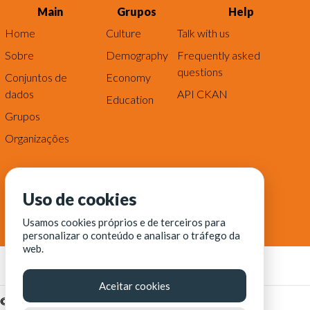
Main
Grupos
Help
Home
Culture
Talk with us
Sobre
Demography
Frequently asked
questions
Conjuntos de
Economy
dados
API CKAN
Education
Grupos
Organizações
Uso de cookies
Usamos cookies próprios e de terceiros para
personalizar o conteúdo e analisar o tráfego da
web.
Aceitar cookies
© Fortaleza Digital || CITINOVA - Fundação de Ciência,