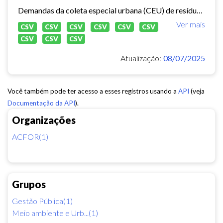
Demandas da coleta especial urbana (CEU) de resíduos sólidos no município de Fortaleza.
Ver mais
CSV
CSV
CSV
CSV
CSV
CSV
CSV
CSV
CSV
Atualização:
08/07/2025
Você também pode ter acesso a esses registros usando a
API
(veja
Documentação da API
).
Organizações
ACFOR(1)
Grupos
Gestão Pública(1)
Meio ambiente e Urb...(1)