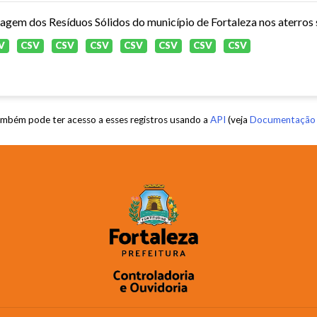
agem dos Resíduos Sólidos do município de Fortaleza nos aterros s
V
CSV
CSV
CSV
CSV
CSV
CSV
CSV
mbém pode ter acesso a esses registros usando a
API
(veja
Documentação 