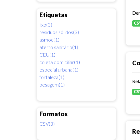
Dem
Etiquetas
CS
lixo(3)
resíduos sólidos(3)
asmoc(1)
aterro sanitário(1)
CEU(1)
coleta domiciliar(1)
Co
especial urbana(1)
fortaleza(1)
Rel
pesagem(1)
CS
Formatos
CSV(3)
Re