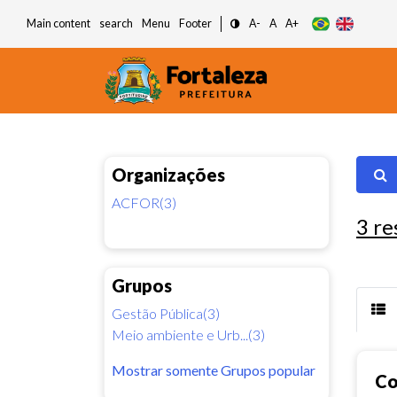
Main content
search
Menu
Footer
A-
A
A+
Organizações
ACFOR(3)
3
re
Grupos
Gestão Pública(3)
Meio ambiente e Urb...(3)
Mostrar somente Grupos popular
Co