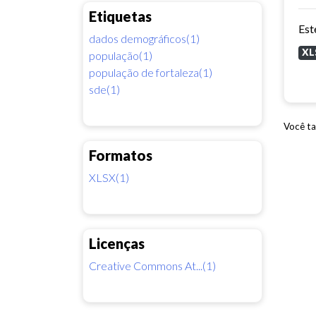
Etiquetas
dados demográficos(1)
XL
população(1)
população de fortaleza(1)
sde(1)
Você ta
Formatos
XLSX(1)
Licenças
Creative Commons At...(1)