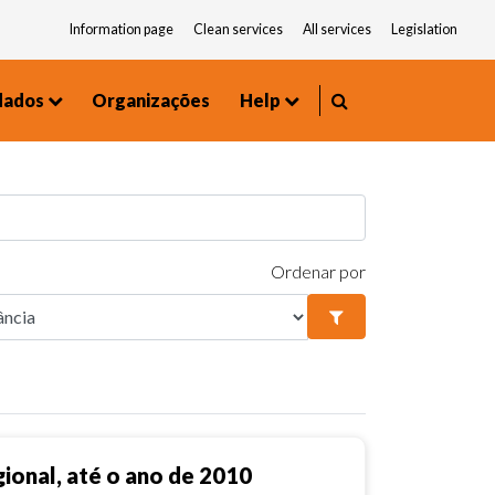
Information page
Clean services
All services
Legislation
dados
Organizações
Help
Environment and Urbanism
Frequently asked questions
Ordenar por
ional, até o ano de 2010