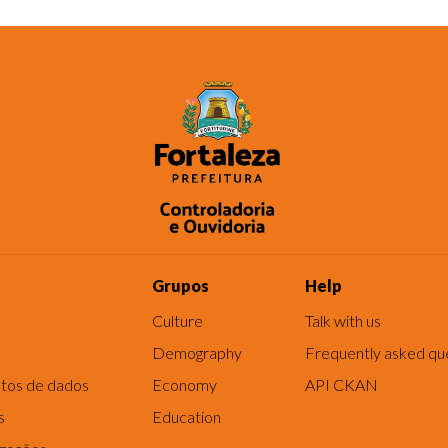
Grupos
Help
Culture
Talk with us
Demography
Frequently asked qu
tos de dados
Economy
API CKAN
s
Education