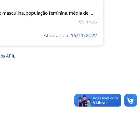
Este conjunto de dados contém informações demográficas (população masculina, população feminina, média de moradores por domicílio, etc) para cada bairro e regional de Fortaleza...
Ver mais
Atualização:
16/11/2022
da API
).