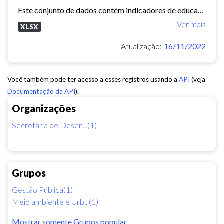
Este conjunto de dados contém indicadores de educação, longevidade e renda para cada bairro de Fortaleza. Esses três indicadores juntos formam o Indice de Desenvolvimento Humano...
Ver mais
XLSX
Atualização:
16/11/2022
Você também pode ter acesso a esses registros usando a
API
(veja
Documentação da API
).
Organizações
Secretaria de Desen...(1)
Grupos
Gestão Pública(1)
Meio ambiente e Urb...(1)
Mostrar somente Grupos popular