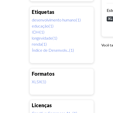
Etiquetas
XL
desenvolvimento humano(1)
educação(1)
IDH(1)
longevidade(1)
renda(1)
Você ta
Índice de Desenvolv...(1)
Formatos
XLSX(1)
Licenças