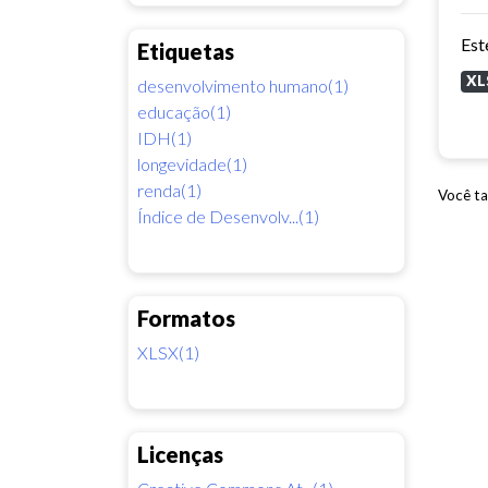
Etiquetas
XL
desenvolvimento humano(1)
educação(1)
IDH(1)
longevidade(1)
renda(1)
Você ta
Índice de Desenvolv...(1)
Formatos
XLSX(1)
Licenças