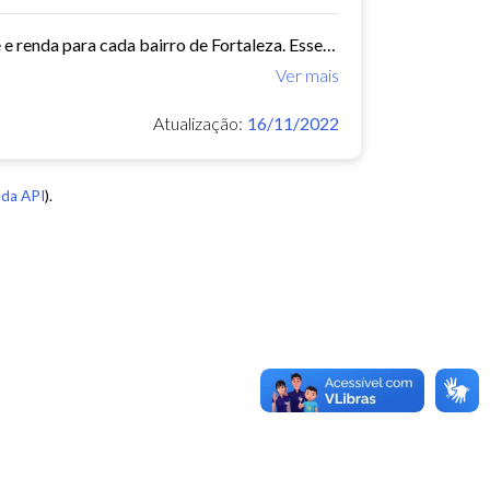
Este conjunto de dados contém indicadores de educação, longevidade e renda para cada bairro de Fortaleza. Esses três indicadores juntos formam o Indice de Desenvolvimento Humano...
Ver mais
Atualização:
16/11/2022
da API
).