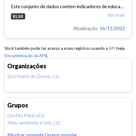
Este conjunto de dados contém indicadores de educação, longevidade e renda para cada bairro de Fortaleza. Esses três indicadores juntos formam o Indice de Desenvolvimento Humano...
Ver mais
XLSX
Atualização:
16/11/2022
Você também pode ter acesso a esses registros usando a
API
(veja
Documentação da API
).
Organizações
Secretaria de Desen...(1)
Grupos
Gestão Pública(1)
Meio ambiente e Urb...(1)
Mostrar somente Grupos popular