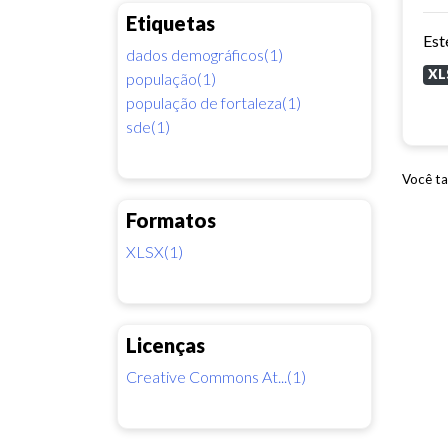
Etiquetas
dados demográficos(1)
XL
população(1)
população de fortaleza(1)
sde(1)
Você ta
Formatos
XLSX(1)
Licenças
Creative Commons At...(1)