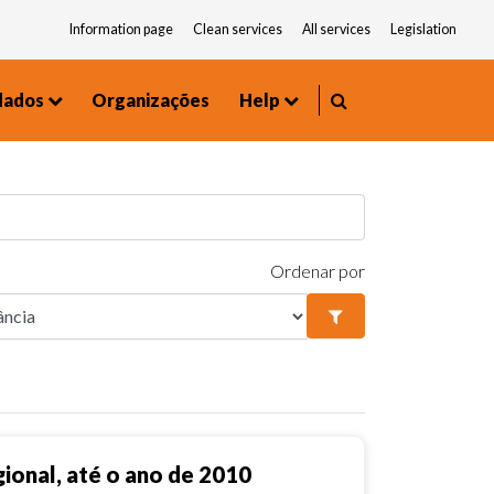
Information page
Clean services
All services
Legislation
dados
Organizações
Help
Environment and Urbanism
Frequently asked questions
Ordenar por
ional, até o ano de 2010