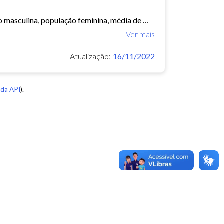
Este conjunto de dados contém informações demográficas (população masculina, população feminina, média de moradores por domicílio, etc) para cada bairro e regional de Fortaleza...
Ver mais
Atualização:
16/11/2022
da API
).