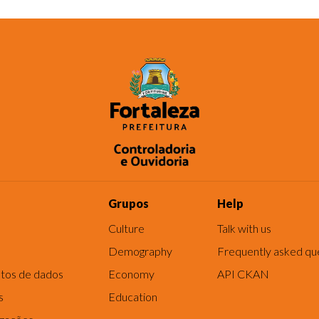
Grupos
Help
Culture
Talk with us
Demography
Frequently asked qu
tos de dados
Economy
API CKAN
s
Education