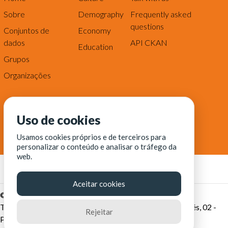
Sobre
Demography
Frequently asked
questions
Conjuntos de
Economy
dados
API CKAN
Education
Grupos
Organizações
Uso de cookies
Usamos cookies próprios e de terceiros para
personalizar o conteúdo e analisar o tráfego da
web.
Aceitar cookies
© Fortaleza Digital || CITINOVA - Fundação de Ciência,
Tecnologia e Inovação de Fortaleza - Rua dos Tremembés, 02 -
Rejeitar
Praia de Iracema - Fortaleza-CE