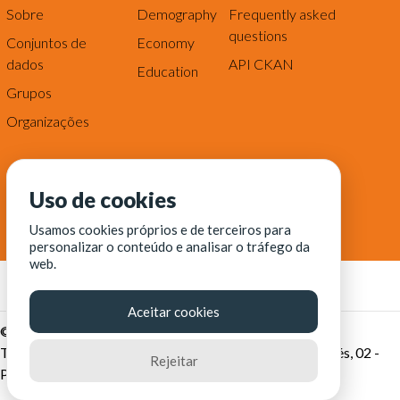
Sobre
Demography
Frequently asked
questions
Conjuntos de
Economy
dados
API CKAN
Education
Grupos
Organizações
Uso de cookies
Usamos cookies próprios e de terceiros para
personalizar o conteúdo e analisar o tráfego da
web.
Aceitar cookies
© Fortaleza Digital || CITINOVA - Fundação de Ciência,
Tecnologia e Inovação de Fortaleza - Rua dos Tremembés, 02 -
Rejeitar
Praia de Iracema - Fortaleza-CE