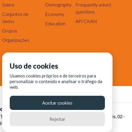
Sobre
Demography
Frequently asked
questions
Conjuntos de
Economy
dados
API CKAN
Education
Grupos
Organizações
Uso de cookies
Usamos cookies próprios e de terceiros para
personalizar o conteúdo e analisar o tráfego da
web.
Aceitar cookies
© Fortaleza Digital || CITINOVA - Fundação de Ciência,
Tecnologia e Inovação de Fortaleza - Rua dos Tremembés, 02 -
Rejeitar
Praia de Iracema - Fortaleza-CE