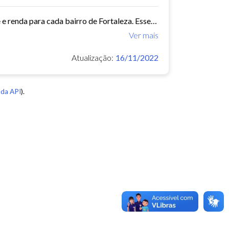
Este conjunto de dados contém indicadores de educação, longevidade e renda para cada bairro de Fortaleza. Esses três indicadores juntos formam o Indice de Desenvolvimento Humano...
Ver mais
Atualização:
16/11/2022
da API
).