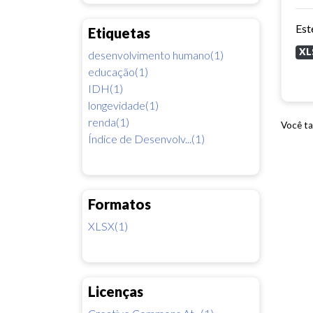
Etiquetas
XL
desenvolvimento humano(1)
educação(1)
IDH(1)
longevidade(1)
renda(1)
Você ta
Índice de Desenvolv...(1)
Formatos
XLSX(1)
Licenças