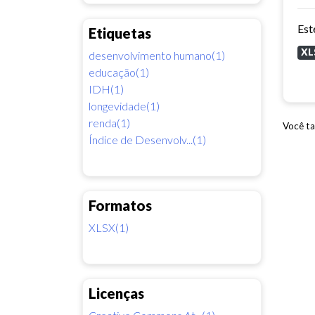
Etiquetas
XL
desenvolvimento humano(1)
educação(1)
IDH(1)
longevidade(1)
renda(1)
Você ta
Índice de Desenvolv...(1)
Formatos
XLSX(1)
Licenças