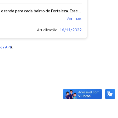
Este conjunto de dados contém indicadores de educação, longevidade e renda para cada bairro de Fortaleza. Esses três indicadores juntos formam o Indice de Desenvolvimento Humano...
Ver mais
Atualização:
16/11/2022
da API
).