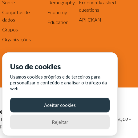
Sobre
Demography
Frequently asked
questions
Conjuntos de
Economy
dados
API CKAN
Education
Grupos
Organizações
Uso de cookies
Usamos cookies próprios e de terceiros para
personalizar o conteúdo e analisar o tráfego da
web.
Aceitar cookies
© Fortaleza Digital || CITINOVA - Fundação de Ciência,
Tecnologia e Inovação de Fortaleza - Rua dos Tremembés, 02 -
Rejeitar
Praia de Iracema - Fortaleza-CE