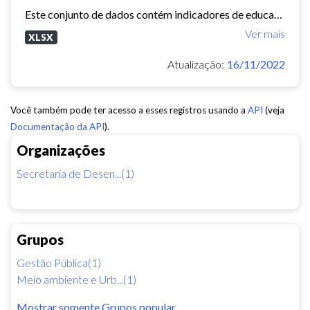
Este conjunto de dados contém indicadores de educação, longevidade e renda para cada bairro de Fortaleza. Esses três indicadores juntos formam o Indice de Desenvolvimento Humano...
Ver mais
XLSX
Atualização:
16/11/2022
Você também pode ter acesso a esses registros usando a
API
(veja
Documentação da API
).
Organizações
Secretaria de Desen...(1)
Grupos
Gestão Pública(1)
Meio ambiente e Urb...(1)
Mostrar somente Grupos popular