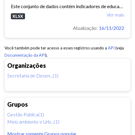
Este conjunto de dados contém indicadores de educação, longevidade e renda para cada bairro de Fortaleza. Esses três indicadores juntos formam o Indice de Desenvolvimento Humano...
Ver mais
XLSX
Atualização:
16/11/2022
Você também pode ter acesso a esses registros usando a
API
(veja
Documentação da API
).
Organizações
Secretaria de Desen...(1)
Grupos
Gestão Pública(1)
Meio ambiente e Urb...(1)
Mostrar somente Grupos popular