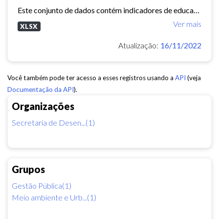
Este conjunto de dados contém indicadores de educação, longevidade e renda para cada bairro de Fortaleza. Esses três indicadores juntos formam o Indice de Desenvolvimento Humano...
Ver mais
XLSX
Atualização:
16/11/2022
Você também pode ter acesso a esses registros usando a
API
(veja
Documentação da API
).
Organizações
Secretaria de Desen...(1)
Grupos
Gestão Pública(1)
Meio ambiente e Urb...(1)