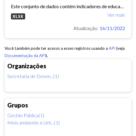
Este conjunto de dados contém indicadores de educação, longevidade e renda para cada bairro de Fortaleza. Esses três indicadores juntos formam o Indice de Desenvolvimento Humano...
Ver mais
XLSX
Atualização:
16/11/2022
Você também pode ter acesso a esses registros usando a
API
(veja
Documentação da API
).
Organizações
Secretaria de Desen...(1)
Grupos
Gestão Pública(1)
Meio ambiente e Urb...(1)