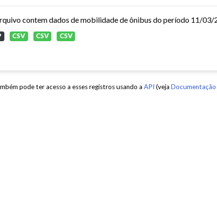
P
CSV
CSV
CSV
mbém pode ter acesso a esses registros usando a
API
(veja
Documentação 