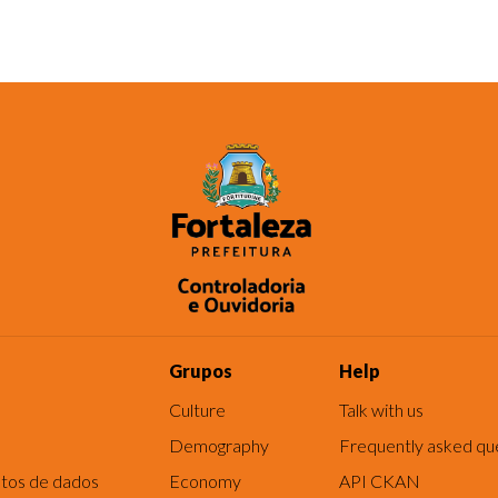
Grupos
Help
Culture
Talk with us
Demography
Frequently asked qu
tos de dados
Economy
API CKAN