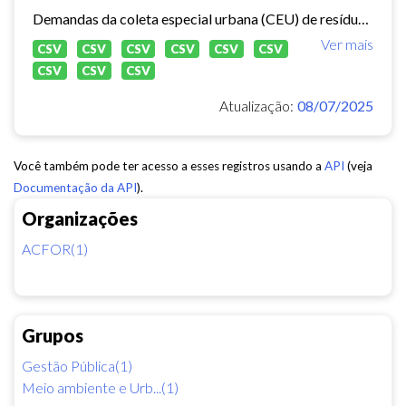
Demandas da coleta especial urbana (CEU) de resíduos sólidos no município de Fortaleza.
Ver mais
CSV
CSV
CSV
CSV
CSV
CSV
CSV
CSV
CSV
Atualização:
08/07/2025
Você também pode ter acesso a esses registros usando a
API
(veja
Documentação da API
).
Organizações
ACFOR(1)
Grupos
Gestão Pública(1)
Meio ambiente e Urb...(1)