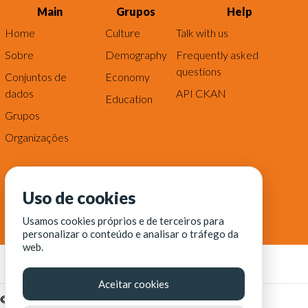
Main
Grupos
Help
Home
Culture
Talk with us
Sobre
Demography
Frequently asked
questions
Conjuntos de
Economy
dados
API CKAN
Education
Grupos
Organizações
Uso de cookies
Usamos cookies próprios e de terceiros para
personalizar o conteúdo e analisar o tráfego da
web.
Aceitar cookies
© Fortaleza Digital || CITINOVA - Fundação de Ciência,