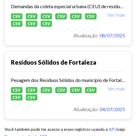
Demandas da coleta especial urbana (CEU) de resíduos sólidos no município de Fortaleza.
Ver mais
CSV
CSV
CSV
CSV
CSV
CSV
CSV
CSV
CSV
Atualização:
08/07/2025
Resíduos Sólidos de Fortaleza
Pesagem dos Resíduos Sólidos do município de Fortaleza nos aterros sanitários.
Ver mais
CSV
CSV
CSV
CSV
CSV
CSV
CSV
CSV
Atualização:
04/07/2025
Você também pode ter acesso a esses registros usando a
API
(veja