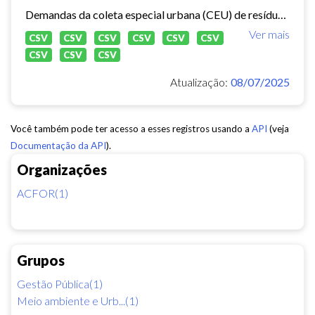
Demandas da coleta especial urbana (CEU) de resíduos sólidos no município de Fortaleza.
Ver mais
CSV
CSV
CSV
CSV
CSV
CSV
CSV
CSV
CSV
Atualização:
08/07/2025
Você também pode ter acesso a esses registros usando a
API
(veja
Documentação da API
).
Organizações
ACFOR(1)
Grupos
Gestão Pública(1)
Meio ambiente e Urb...(1)