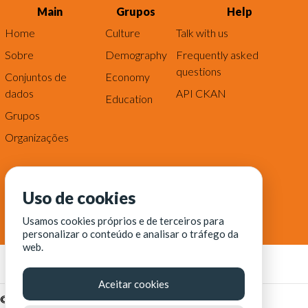
Main
Grupos
Help
Home
Culture
Talk with us
Sobre
Demography
Frequently asked
questions
Conjuntos de
Economy
dados
API CKAN
Education
Grupos
Organizações
Uso de cookies
Usamos cookies próprios e de terceiros para
personalizar o conteúdo e analisar o tráfego da
web.
Aceitar cookies
© Fortaleza Digital || CITINOVA - Fundação de Ciência,