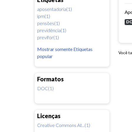
aposentadoria(1)
Apo
ipm(1)
D
pensões(1)
previdência(1)
previfor(1)
Mostrar somente Etiquetas
Você ta
popular
Formatos
DOC(1)
Licenças
Creative Commons At...(1)