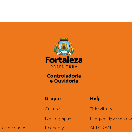
Grupos
Help
Culture
Talk with us
Demography
Frequently asked qu
tos de dados
Economy
API CKAN