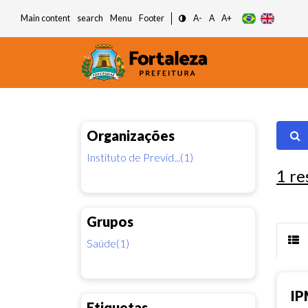
Main content
search
Menu
Footer
A-
A
A+
Organizações
Instituto de Previd...(1)
1
re
Grupos
Saúde(1)
IP
Etiquetas