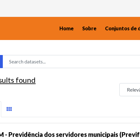
Home
Sobre
Conjuntos de 
sults found
M - Previdência dos servidores municipais (Previf