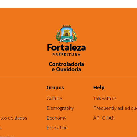
Grupos
Help
Culture
Talk with us
Demography
Frequently asked qu
tos de dados
Economy
API CKAN
s
Education