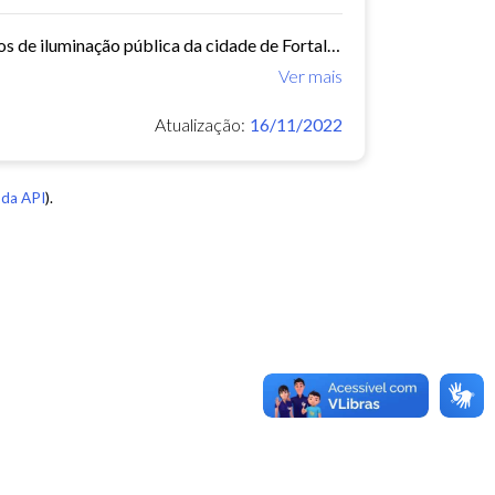
Este conjunto de dados contém os dados georreferenciados dos pontos de iluminação pública da cidade de Fortaleza.
Ver mais
Atualização:
16/11/2022
da API
).