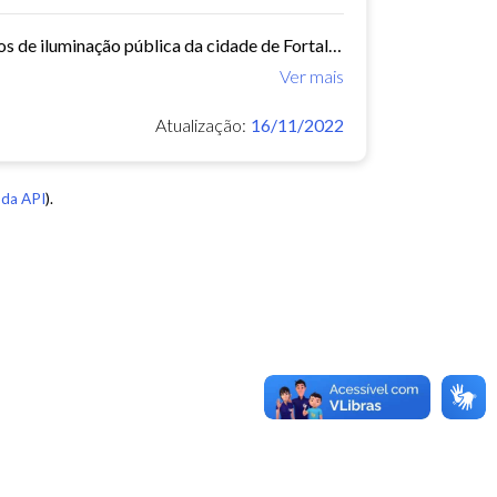
Este conjunto de dados contém os dados georreferenciados dos pontos de iluminação pública da cidade de Fortaleza.
Ver mais
Atualização:
16/11/2022
da API
).