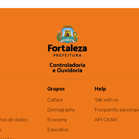
Grupos
Help
Culture
Talk with us
Demography
Frequently asked qu
tos de dados
Economy
API CKAN
s
Education