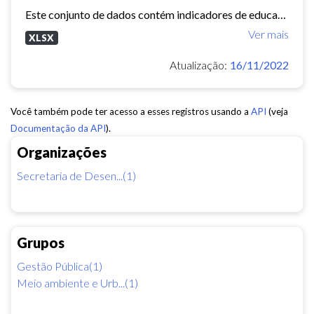
Este conjunto de dados contém indicadores de educação, longevidade e renda para cada bairro de Fortaleza. Esses três indicadores juntos formam o Indice de Desenvolvimento Humano...
Ver mais
XLSX
Atualização:
16/11/2022
Você também pode ter acesso a esses registros usando a
API
(veja
Documentação da API
).
Organizações
Secretaria de Desen...(1)
Grupos
Gestão Pública(1)
Meio ambiente e Urb...(1)