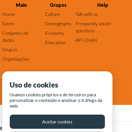
Main
Grupos
Help
Home
Culture
Talk with us
Sobre
Demography
Frequently asked
questions
Conjuntos de
Economy
dados
API CKAN
Education
Grupos
Organizações
Uso de cookies
Usamos cookies próprios e de terceiros para
personalizar o conteúdo e analisar o tráfego da
web.
Aceitar cookies
© Fortaleza Digital || CITINOVA - Fundação de Ciência,