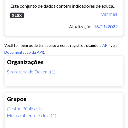
Este conjunto de dados contém indicadores de educação, longevidade e renda para cada bairro de Fortaleza. Esses três indicadores juntos formam o Indice de Desenvolvimento Humano...
Ver mais
XLSX
Atualização:
16/11/2022
Você também pode ter acesso a esses registros usando a
API
(veja
Documentação da API
).
Organizações
Secretaria de Desen...(1)
Grupos
Gestão Pública(1)
Meio ambiente e Urb...(1)