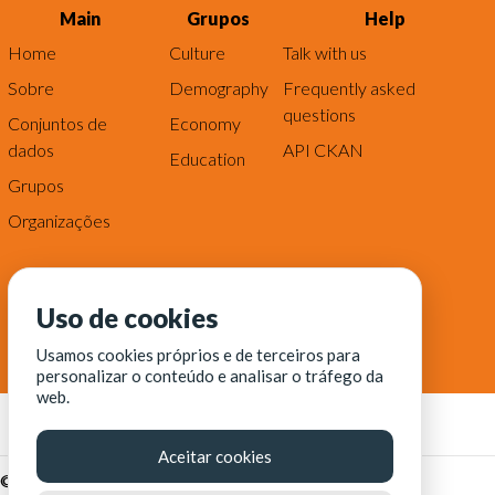
Main
Grupos
Help
Home
Culture
Talk with us
Sobre
Demography
Frequently asked
questions
Conjuntos de
Economy
dados
API CKAN
Education
Grupos
Organizações
Uso de cookies
Usamos cookies próprios e de terceiros para
personalizar o conteúdo e analisar o tráfego da
web.
Aceitar cookies
© Fortaleza Digital || CITINOVA - Fundação de Ciência,