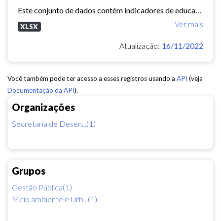
Este conjunto de dados contém indicadores de educação, longevidade e renda para cada bairro de Fortaleza. Esses três indicadores juntos formam o Indice de Desenvolvimento Humano...
Ver mais
XLSX
Atualização:
16/11/2022
Você também pode ter acesso a esses registros usando a
API
(veja
Documentação da API
).
Organizações
Secretaria de Desen...(1)
Grupos
Gestão Pública(1)
Meio ambiente e Urb...(1)