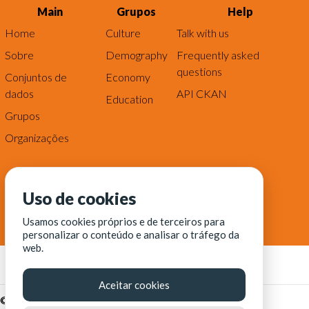
Main
Grupos
Help
Home
Culture
Talk with us
Sobre
Demography
Frequently asked
questions
Conjuntos de
Economy
dados
API CKAN
Education
Grupos
Organizações
Uso de cookies
Usamos cookies próprios e de terceiros para
personalizar o conteúdo e analisar o tráfego da
web.
Aceitar cookies
© Fortaleza Digital || CITINOVA - Fundação de Ciência,