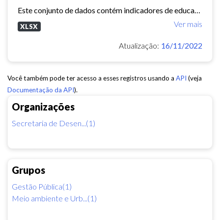
Este conjunto de dados contém indicadores de educação, longevidade e renda para cada bairro de Fortaleza. Esses três indicadores juntos formam o Indice de Desenvolvimento Humano...
Ver mais
XLSX
Atualização:
16/11/2022
Você também pode ter acesso a esses registros usando a
API
(veja
Documentação da API
).
Organizações
Secretaria de Desen...(1)
Grupos
Gestão Pública(1)
Meio ambiente e Urb...(1)