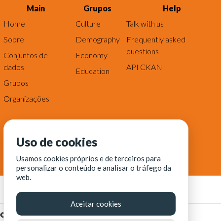
Main
Grupos
Help
Home
Culture
Talk with us
Sobre
Demography
Frequently asked
questions
Conjuntos de
Economy
dados
API CKAN
Education
Grupos
Organizações
Uso de cookies
Usamos cookies próprios e de terceiros para
personalizar o conteúdo e analisar o tráfego da
web.
Aceitar cookies
© Fortaleza Digital || CITINOVA - Fundação de Ciência,