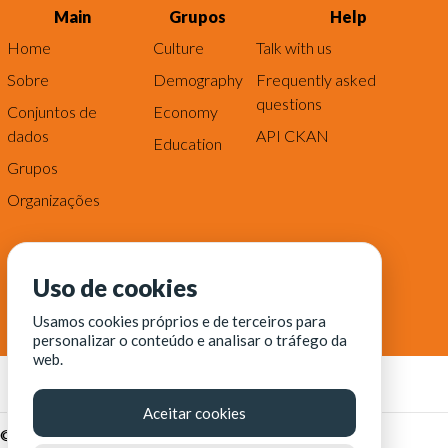
Main
Grupos
Help
Home
Culture
Talk with us
Sobre
Demography
Frequently asked
questions
Conjuntos de
Economy
dados
API CKAN
Education
Grupos
Organizações
Uso de cookies
Usamos cookies próprios e de terceiros para
personalizar o conteúdo e analisar o tráfego da
web.
Aceitar cookies
© Fortaleza Digital || CITINOVA - Fundação de Ciência,