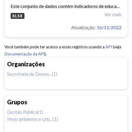
Este conjunto de dados contém indicadores de educação, longevidade e renda para cada bairro de Fortaleza. Esses três indicadores juntos formam o Indice de Desenvolvimento Humano...
Ver mais
XLSX
Atualização:
16/11/2022
Você também pode ter acesso a esses registros usando a
API
(veja
Documentação da API
).
Organizações
Secretaria de Desen...(1)
Grupos
Gestão Pública(1)
Meio ambiente e Urb...(1)