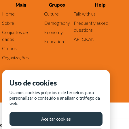
Main
Grupos
Help
Home
Culture
Talk with us
Sobre
Demography
Frequently asked
questions
Conjuntos de
Economy
dados
API CKAN
Education
Grupos
Organizações
Uso de cookies
Usamos cookies próprios e de terceiros para
personalizar o conteúdo e analisar o tráfego da
web.
Aceitar cookies
© Fortaleza Digital || CITINOVA - Fundação de Ciência,