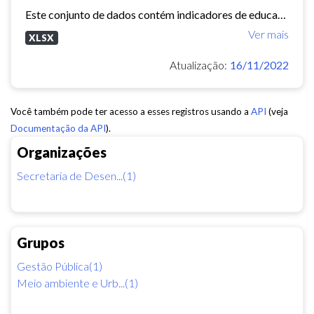
Este conjunto de dados contém indicadores de educação, longevidade e renda para cada bairro de Fortaleza. Esses três indicadores juntos formam o Indice de Desenvolvimento Humano...
Ver mais
XLSX
Atualização:
16/11/2022
Você também pode ter acesso a esses registros usando a
API
(veja
Documentação da API
).
Organizações
Secretaria de Desen...(1)
Grupos
Gestão Pública(1)
Meio ambiente e Urb...(1)