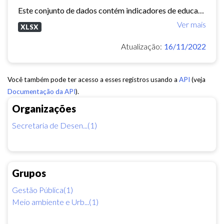
Este conjunto de dados contém indicadores de educação, longevidade e renda para cada bairro de Fortaleza. Esses três indicadores juntos formam o Indice de Desenvolvimento Humano...
Ver mais
XLSX
Atualização:
16/11/2022
Você também pode ter acesso a esses registros usando a
API
(veja
Documentação da API
).
Organizações
Secretaria de Desen...(1)
Grupos
Gestão Pública(1)
Meio ambiente e Urb...(1)