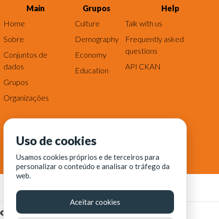
Main
Grupos
Help
Home
Culture
Talk with us
Sobre
Demography
Frequently asked
questions
Conjuntos de
Economy
dados
API CKAN
Education
Grupos
Organizações
Uso de cookies
Usamos cookies próprios e de terceiros para
personalizar o conteúdo e analisar o tráfego da
web.
Aceitar cookies
© Fortaleza Digital || CITINOVA - Fundação de Ciência,