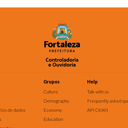
Grupos
Help
Culture
Talk with us
Demography
Frequently asked qu
tos de dados
Economy
API CKAN
s
Education