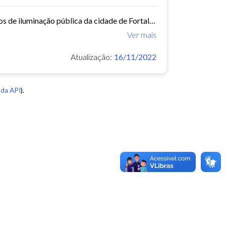
Este conjunto de dados contém os dados georreferenciados dos pontos de iluminação pública da cidade de Fortaleza.
Ver mais
Atualização:
16/11/2022
da API
).