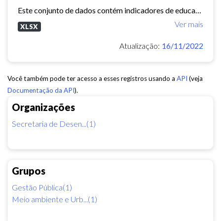
Este conjunto de dados contém indicadores de educação, longevidade e renda para cada bairro de Fortaleza. Esses três indicadores juntos formam o Indice de Desenvolvimento Humano...
Ver mais
XLSX
Atualização:
16/11/2022
Você também pode ter acesso a esses registros usando a
API
(veja
Documentação da API
).
Organizações
Secretaria de Desen...(1)
Grupos
Gestão Pública(1)
Meio ambiente e Urb...(1)