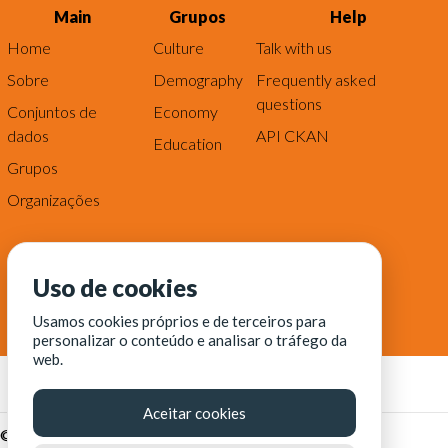
Main
Grupos
Help
Home
Culture
Talk with us
Sobre
Demography
Frequently asked
questions
Conjuntos de
Economy
dados
API CKAN
Education
Grupos
Organizações
Uso de cookies
Usamos cookies próprios e de terceiros para
personalizar o conteúdo e analisar o tráfego da
web.
Aceitar cookies
© Fortaleza Digital || CITINOVA - Fundação de Ciência,