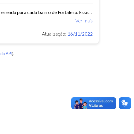
Este conjunto de dados contém indicadores de educação, longevidade e renda para cada bairro de Fortaleza. Esses três indicadores juntos formam o Indice de Desenvolvimento Humano...
Ver mais
Atualização:
16/11/2022
da API
).