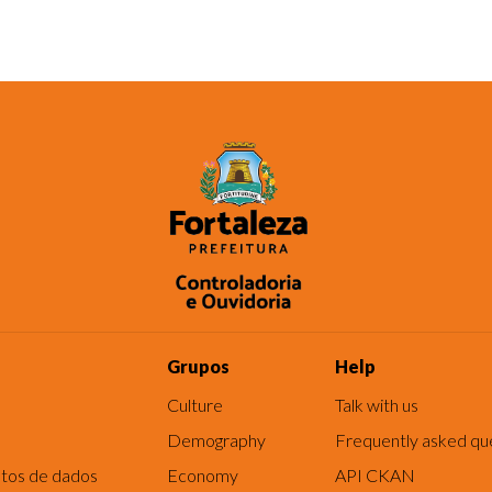
Grupos
Help
Culture
Talk with us
Demography
Frequently asked qu
tos de dados
Economy
API CKAN