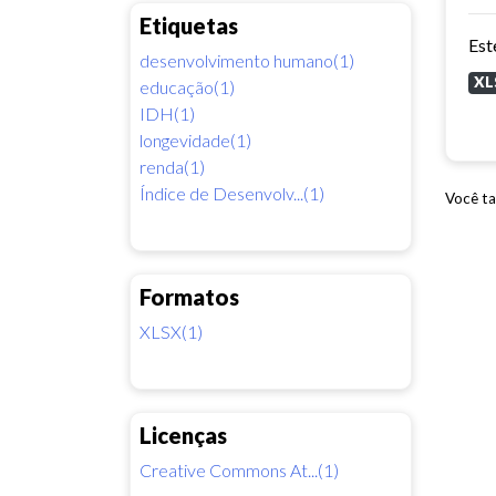
Etiquetas
desenvolvimento humano(1)
XL
educação(1)
IDH(1)
longevidade(1)
renda(1)
Índice de Desenvolv...(1)
Você ta
Formatos
XLSX(1)
Licenças
Creative Commons At...(1)