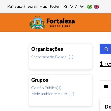
Main content
search
Menu
Footer
A-
A
A+
Organizações
Secretaria de Desen...(1)
1
re
Grupos
Gestão Pública(1)
Meio ambiente e Urb...(1)
De