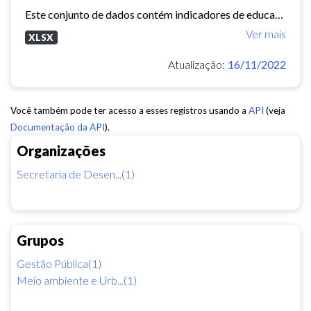
Este conjunto de dados contém indicadores de educação, longevidade e renda para cada bairro de Fortaleza. Esses três indicadores juntos formam o Indice de Desenvolvimento Humano...
Ver mais
XLSX
Atualização:
16/11/2022
Você também pode ter acesso a esses registros usando a
API
(veja
Documentação da API
).
Organizações
Secretaria de Desen...(1)
Grupos
Gestão Pública(1)
Meio ambiente e Urb...(1)