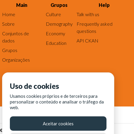
Main
Grupos
Help
Home
Culture
Talk with us
Sobre
Demography
Frequently asked
questions
Conjuntos de
Economy
dados
API CKAN
Education
Grupos
Organizações
Uso de cookies
Usamos cookies próprios e de terceiros para
personalizar o conteúdo e analisar o tráfego da
web.
Aceitar cookies
© Fortaleza Digital || CITINOVA - Fundação de Ciência,