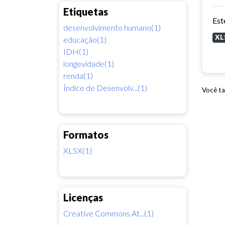
Etiquetas
desenvolvimento humano(1)
XL
educação(1)
IDH(1)
longevidade(1)
renda(1)
Índice de Desenvolv...(1)
Você ta
Formatos
XLSX(1)
Licenças
Creative Commons At...(1)