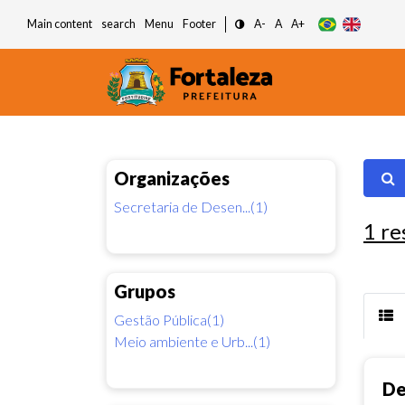
Main content
search
Menu
Footer
A-
A
A+
Organizações
Secretaria de Desen...(1)
1
re
Grupos
Gestão Pública(1)
Meio ambiente e Urb...(1)
De