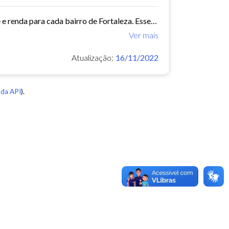
Este conjunto de dados contém indicadores de educação, longevidade e renda para cada bairro de Fortaleza. Esses três indicadores juntos formam o Indice de Desenvolvimento Humano...
Ver mais
Atualização:
16/11/2022
da API
).