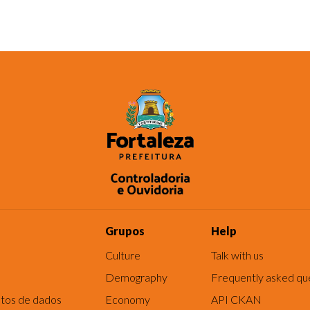
Grupos
Help
Culture
Talk with us
Demography
Frequently asked qu
tos de dados
Economy
API CKAN