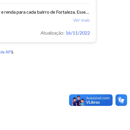
Este conjunto de dados contém indicadores de educação, longevidade e renda para cada bairro de Fortaleza. Esses três indicadores juntos formam o Indice de Desenvolvimento Humano...
Ver mais
Atualização:
16/11/2022
da API
).