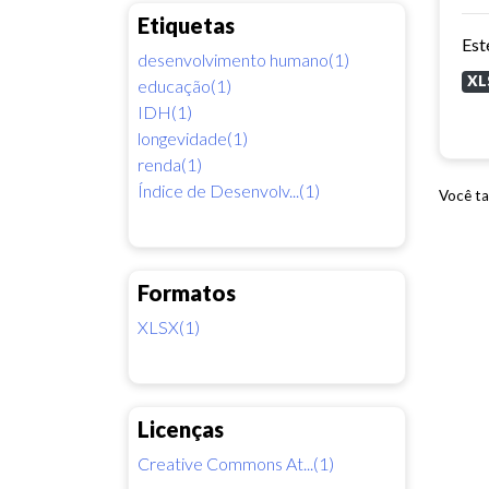
Etiquetas
desenvolvimento humano(1)
XL
educação(1)
IDH(1)
longevidade(1)
renda(1)
Índice de Desenvolv...(1)
Você ta
Formatos
XLSX(1)
Licenças
Creative Commons At...(1)