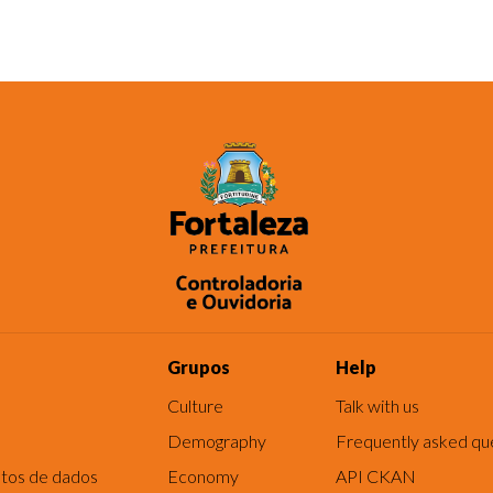
Grupos
Help
Culture
Talk with us
Demography
Frequently asked qu
tos de dados
Economy
API CKAN