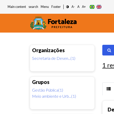
Main content
search
Menu
Footer
A-
A
A+
Organizações
Secretaria de Desen...(1)
1
re
Grupos
Gestão Pública(1)
Meio ambiente e Urb...(1)
De