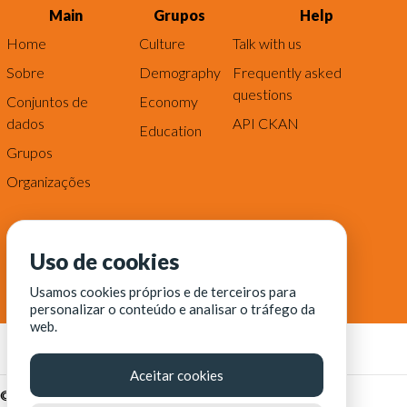
Main
Grupos
Help
Home
Culture
Talk with us
Sobre
Demography
Frequently asked
questions
Conjuntos de
Economy
dados
API CKAN
Education
Grupos
Organizações
Uso de cookies
Usamos cookies próprios e de terceiros para
personalizar o conteúdo e analisar o tráfego da
web.
Aceitar cookies
© Fortaleza Digital || CITINOVA - Fundação de Ciência,