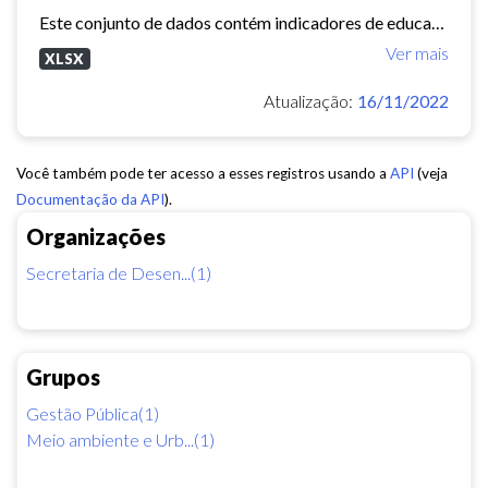
Este conjunto de dados contém indicadores de educação, longevidade e renda para cada bairro de Fortaleza. Esses três indicadores juntos formam o Indice de Desenvolvimento Humano...
Ver mais
XLSX
Atualização:
16/11/2022
Você também pode ter acesso a esses registros usando a
API
(veja
Documentação da API
).
Organizações
Secretaria de Desen...(1)
Grupos
Gestão Pública(1)
Meio ambiente e Urb...(1)