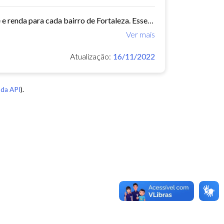
Este conjunto de dados contém indicadores de educação, longevidade e renda para cada bairro de Fortaleza. Esses três indicadores juntos formam o Indice de Desenvolvimento Humano...
Ver mais
Atualização:
16/11/2022
da API
).