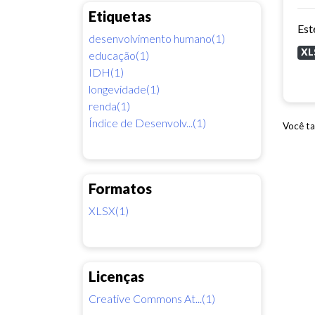
Etiquetas
desenvolvimento humano(1)
XL
educação(1)
IDH(1)
longevidade(1)
renda(1)
Índice de Desenvolv...(1)
Você ta
Formatos
XLSX(1)
Licenças
Creative Commons At...(1)