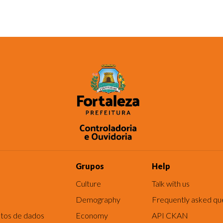
Grupos
Help
Culture
Talk with us
Demography
Frequently asked qu
tos de dados
Economy
API CKAN