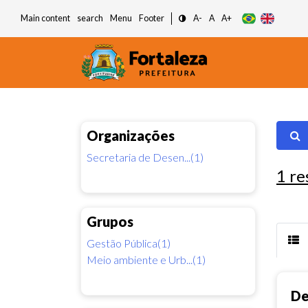
Main content
search
Menu
Footer
A-
A
A+
Organizações
Secretaria de Desen...(1)
1
re
Grupos
Gestão Pública(1)
Meio ambiente e Urb...(1)
De