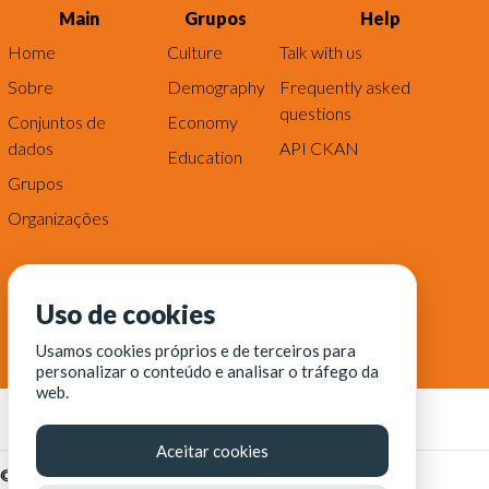
Main
Grupos
Help
Home
Culture
Talk with us
Sobre
Demography
Frequently asked
questions
Conjuntos de
Economy
dados
API CKAN
Education
Grupos
Organizações
Uso de cookies
Usamos cookies próprios e de terceiros para
personalizar o conteúdo e analisar o tráfego da
web.
Aceitar cookies
© Fortaleza Digital || CITINOVA - Fundação de Ciência,