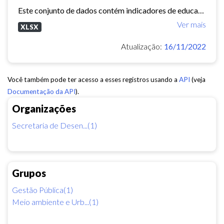
Este conjunto de dados contém indicadores de educação, longevidade e renda para cada bairro de Fortaleza. Esses três indicadores juntos formam o Indice de Desenvolvimento Humano...
Ver mais
XLSX
Atualização:
16/11/2022
Você também pode ter acesso a esses registros usando a
API
(veja
Documentação da API
).
Organizações
Secretaria de Desen...(1)
Grupos
Gestão Pública(1)
Meio ambiente e Urb...(1)