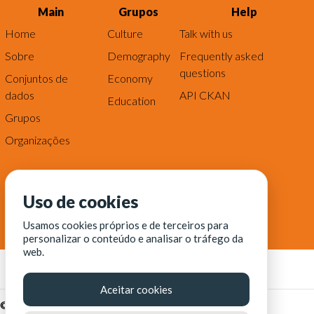
Main
Grupos
Help
Home
Culture
Talk with us
Sobre
Demography
Frequently asked
questions
Conjuntos de
Economy
dados
API CKAN
Education
Grupos
Organizações
Uso de cookies
Usamos cookies próprios e de terceiros para
personalizar o conteúdo e analisar o tráfego da
web.
Aceitar cookies
© Fortaleza Digital || CITINOVA - Fundação de Ciência,