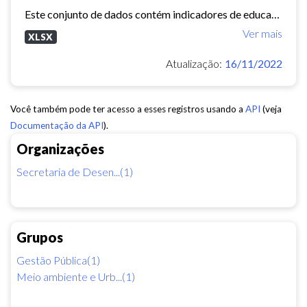
Este conjunto de dados contém indicadores de educação, longevidade e renda para cada bairro de Fortaleza. Esses três indicadores juntos formam o Indice de Desenvolvimento Humano...
Ver mais
XLSX
Atualização:
16/11/2022
Você também pode ter acesso a esses registros usando a
API
(veja
Documentação da API
).
Organizações
Secretaria de Desen...(1)
Grupos
Gestão Pública(1)
Meio ambiente e Urb...(1)