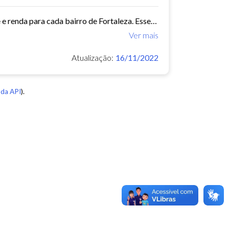
Este conjunto de dados contém indicadores de educação, longevidade e renda para cada bairro de Fortaleza. Esses três indicadores juntos formam o Indice de Desenvolvimento Humano...
Ver mais
Atualização:
16/11/2022
da API
).