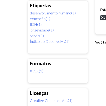
Etiquetas
desenvolvimento humano(1)
XL
educação(1)
IDH(1)
longevidade(1)
renda(1)
Índice de Desenvolv...(1)
Você ta
Formatos
XLSX(1)
Licenças
Creative Commons At...(1)