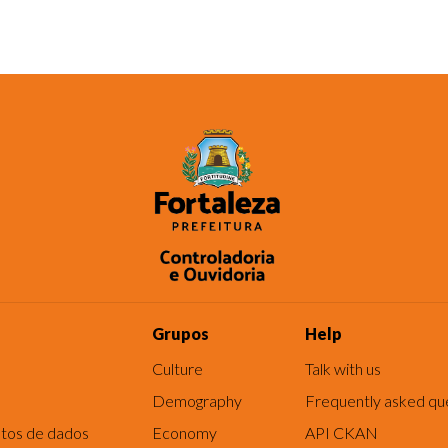
Grupos
Help
Culture
Talk with us
Demography
Frequently asked qu
tos de dados
Economy
API CKAN