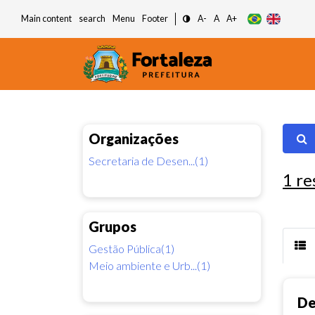
Main content
search
Menu
Footer
A-
A
A+
Organizações
Secretaria de Desen...(1)
1
re
Grupos
Gestão Pública(1)
Meio ambiente e Urb...(1)
De