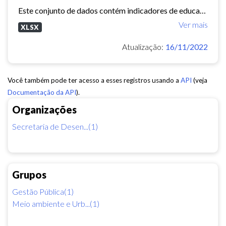
Este conjunto de dados contém indicadores de educação, longevidade e renda para cada bairro de Fortaleza. Esses três indicadores juntos formam o Indice de Desenvolvimento Humano...
Ver mais
XLSX
Atualização:
16/11/2022
Você também pode ter acesso a esses registros usando a
API
(veja
Documentação da API
).
Organizações
Secretaria de Desen...(1)
Grupos
Gestão Pública(1)
Meio ambiente e Urb...(1)