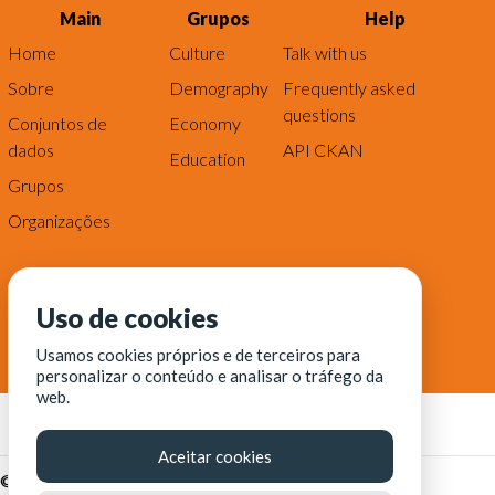
Main
Grupos
Help
Home
Culture
Talk with us
Sobre
Demography
Frequently asked
questions
Conjuntos de
Economy
dados
API CKAN
Education
Grupos
Organizações
Uso de cookies
Usamos cookies próprios e de terceiros para
personalizar o conteúdo e analisar o tráfego da
web.
Aceitar cookies
© Fortaleza Digital || CITINOVA - Fundação de Ciência,