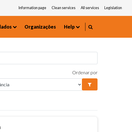
Information page
Clean services
All services
Legislation
dados
Organizações
Help
Environment and Urbanism
Frequently asked questions
Ordenar por
a