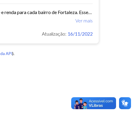
Este conjunto de dados contém indicadores de educação, longevidade e renda para cada bairro de Fortaleza. Esses três indicadores juntos formam o Indice de Desenvolvimento Humano...
Ver mais
Atualização:
16/11/2022
da API
).