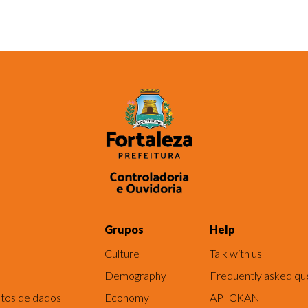
Grupos
Help
Culture
Talk with us
Demography
Frequently asked qu
tos de dados
Economy
API CKAN