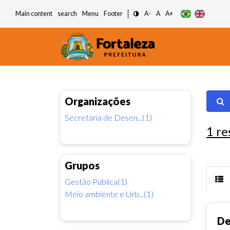
Main content
search
Menu
Footer
A-
A
A+
Organizações
Secretaria de Desen...(1)
1
re
Grupos
Gestão Pública(1)
Meio ambiente e Urb...(1)
De