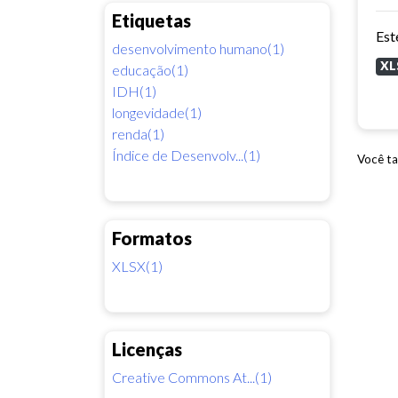
Etiquetas
desenvolvimento humano(1)
XL
educação(1)
IDH(1)
longevidade(1)
renda(1)
Índice de Desenvolv...(1)
Você ta
Formatos
XLSX(1)
Licenças
Creative Commons At...(1)